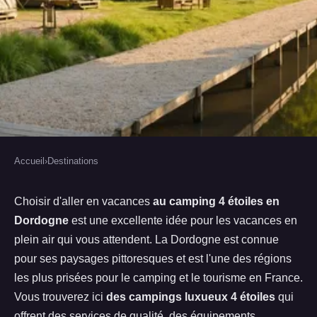
Accueil
›
Destinations
DESTINATIONS
Camping 4 étoiles en Dordogne:
Choisir d'aller en vacances
au camping 4 étoiles en
Dordogne
est une excellente idée pour les vacances en
pourquoi le choisir pour vos
plein air qui vous attendent. La Dordogne est connue
prochaines vacances en plein air
pour ses paysages pittoresques et est l'une des régions
?
les plus prisées pour le camping et le tourisme en France.
Vous trouverez ici
des campings luxueux 4 étoiles
qui
Bertrand
•
4 février 2022
•
2 min de lecture
offrent des services de qualité, des équipements