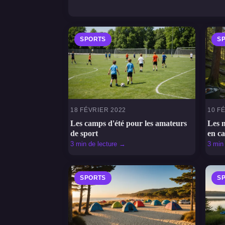
SPORTS
S
18 FÉVRIER 2022
10 F
Les camps d'été pour les amateurs
Les m
de sport
en c
3 min de lecture →
3 min
SPORTS
S