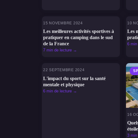
15 NOVEMBRE 2024
10 N
SPORTS
S
Les meilleures activités sportives à
Les m
pratiquer en camping dans le sud
prat
de la France
6 min
7 min de lecture →
22 SEPTEMBRE 2024
SPORTS
S
L'impact du sport sur la santé
mentale et physique
6 min de lecture →
16 O
Quel
étoil
3 min