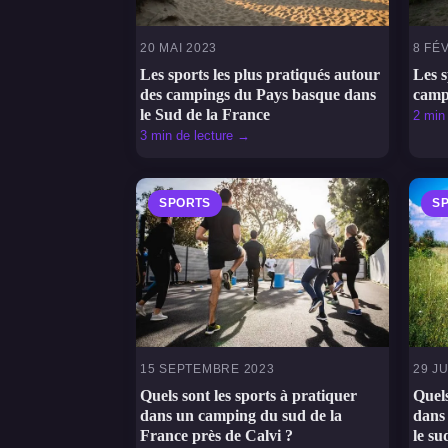
20 MAI 2023
8 FÉ
Les sports les plus pratiqués autour
Les s
des campings du Pays basque dans
camp
le Sud de la France
2 min
3 min de lecture →
SPORTS
S
15 SEPTEMBRE 2023
29 J
Quels sont les sports à pratiquer
Quels
dans un camping du sud de la
dans
France près de Calvi ?
le su