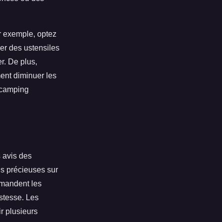
r exemple, optez
ser des ustensiles
r. De plus,
ent diminuer les
e camping
s avis des
ns précieuses sur
ommandent les
ustesse. Les
ir plusieurs