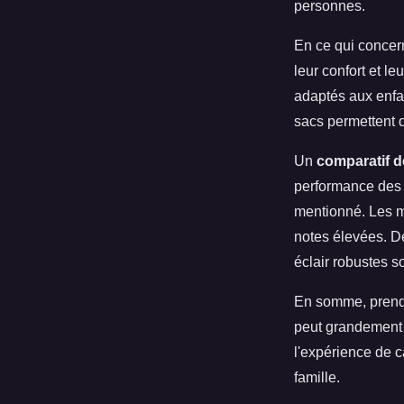
personnes.
En ce qui concer
leur confort et l
adaptés aux enfan
sacs permettent 
Un
comparatif d
performance des p
mentionné. Les m
notes élevées. D
éclair robustes s
En somme, prend
peut grandement 
l'expérience de c
famille.