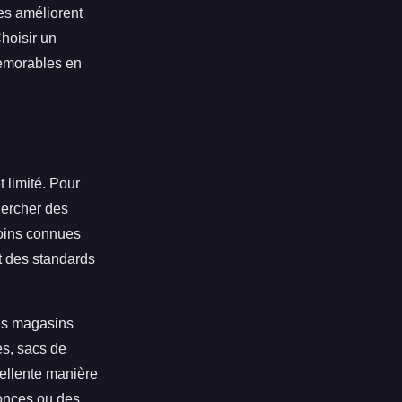
res améliorent
hoisir un
mémorables en
 limité. Pour
chercher des
moins connues
 des standards
Les magasins
es, sacs de
ellente manière
nonces ou des