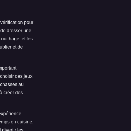
vérification pour
é de dresser une
 couchage, et les
ublier et de
important
choisir des jeux
s chasses au
à créer des
expérience.
temps en cuisine.
divertir les