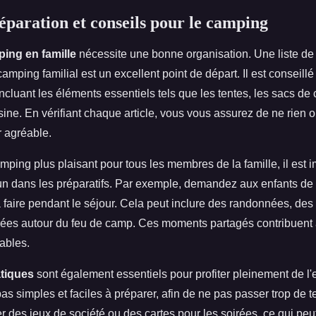
réparation et conseils pour le camping
ing en famille
nécessite une bonne organisation. Une liste de 
amping familial est un excellent point de départ. Il est conseill
 incluant les éléments essentiels tels que les tentes, les sacs de
sine. En vérifiant chaque article, vous vous assurez de ne rien o
r agréable.
mping plus plaisant pour tous les membres de la famille, il est 
un dans les préparatifs. Par exemple, demandez aux enfants de 
à faire pendant le séjour. Cela peut inclure des randonnées, de
irées autour du feu de camp. Ces moments partagés contribuent 
ables.
atiques
sont également essentiels pour profiter pleinement de l'
s simples et faciles à préparer, afin de ne pas passer trop de 
 des jeux de société ou des cartes pour les soirées, ce qui peut 