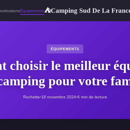
Camping Sud De La Franc
⛺
estinations
Équipements
ÉQUIPEMENTS
choisir le meilleur é
camping pour votre fam
Rochette
•
18 novembre 2024
•
6 min de lecture