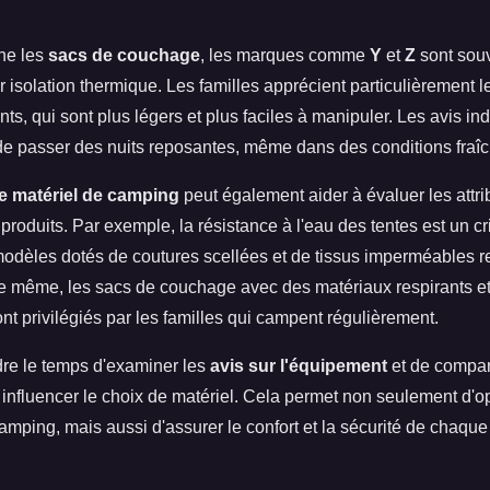
ne les
sacs de couchage
, les marques comme
Y
et
Z
sont souv
eur isolation thermique. Les familles apprécient particulièrement
ts, qui sont plus légers et plus faciles à manipuler. Les avis in
de passer des nuits reposantes, même dans des conditions fraîc
e matériel de camping
peut également aider à évaluer les attri
roduits. Par exemple, la résistance à l'eau des tentes est un cr
odèles dotés de coutures scellées et de tissus imperméables r
e même, les sacs de couchage avec des matériaux respirants et
ont privilégiés par les familles qui campent régulièrement.
re le temps d'examiner les
avis sur l'équipement
et de compar
influencer le choix de matériel. Cela permet non seulement d'o
amping, mais aussi d'assurer le confort et la sécurité de chaqu