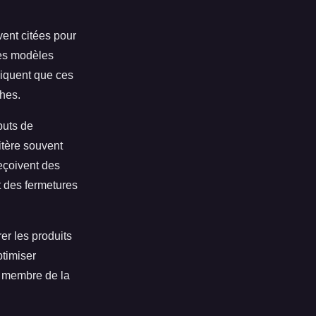
ent citées pour
 les modèles
diquent que ces
hes.
buts de
itère souvent
eçoivent des
 des fermetures
er les produits
ptimiser
e membre de la