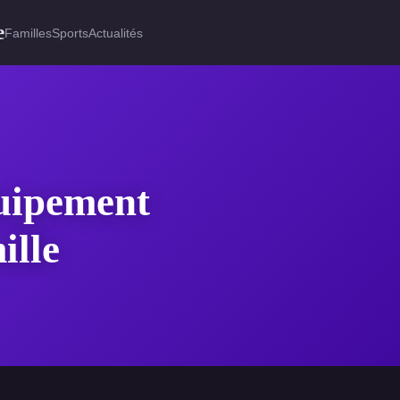
e
Familles
Sports
Actualités
quipement
ille