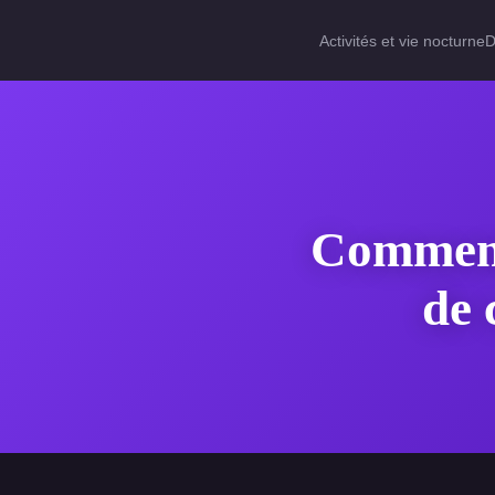
Activités et vie nocturne
D
Comment 
de 