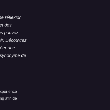
ne réflexion
et des
us pouvez
air. Découvrez
réer une
ra synonyme de
expérience
ing afin de