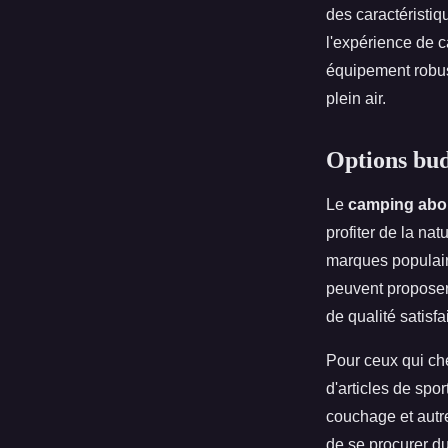
des caractéristiq
l'expérience de c
équipement robus
plein air.
Options bud
Le
camping abo
profiter de la nat
marques populair
peuvent propose
de qualité satisfa
Pour ceux qui che
d'articles de spo
couchage et autr
de se procurer du