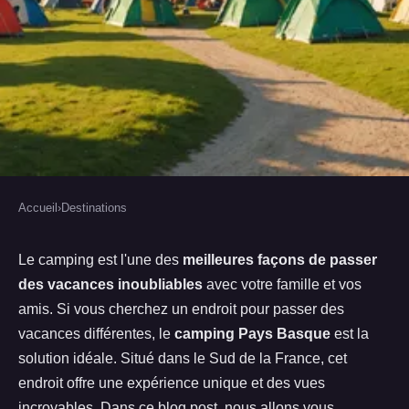
Accueil
›
Destinations
DESTINATIONS
Passez des vacances de rêve dans
Le camping est l'une des
meilleures façons de passer
des vacances inoubliables
avec votre famille et vos
le camping Pays Basque, dans le
amis. Si vous cherchez un endroit pour passer des
Sud de la France.
vacances différentes, le
camping Pays Basque
est la
solution idéale. Situé dans le Sud de la France, cet
Bertrand
•
21 octobre 2022
•
2 min de lecture
endroit offre une expérience unique et des vues
incroyables. Dans ce blog post, nous allons vous